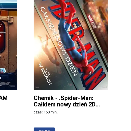
EAM
Chemik - .Spider-Man:
Całkiem nowy dzień 2D
napisy
czas: 150 min.
Więcej