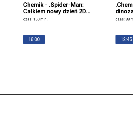
Chemik - .Spider-Man:
.Chemi
Całkiem nowy dzień 2D
dinoz
dubbing
czas: 150 min.
czas: 88 m
Więcej
Więcej
18:00
12:45