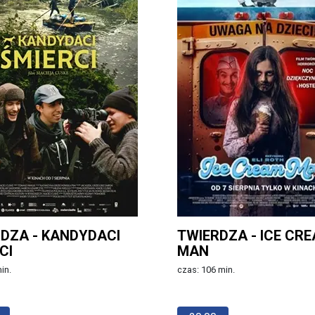
DZA - KANDYDACI
TWIERDZA - ICE CR
CI
MAN
in.
czas: 106 min.
Więcej